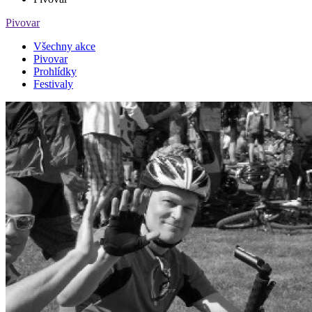
Pivovar
Všechny akce
Pivovar
Prohlídky
Festivaly