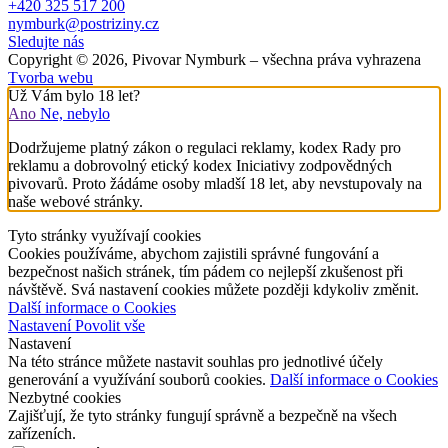
+420 325 517 200
nymburk@postriziny.cz
Sledujte nás
Copyright © 2026, Pivovar Nymburk – všechna práva vyhrazena
Tvorba webu
Už Vám bylo 18 let?
Ano
Ne, nebylo
Dodržujeme platný zákon o regulaci reklamy, kodex Rady pro
reklamu a dobrovolný etický kodex Iniciativy zodpovědných
pivovarů. Proto žádáme osoby mladší 18 let, aby nevstupovaly na
naše webové stránky.
Tyto stránky využívají cookies
Cookies používáme, abychom zajistili správné fungování a
bezpečnost našich stránek, tím pádem co nejlepší zkušenost při
návštěvě. Svá nastavení cookies můžete později kdykoliv změnit.
Další informace o Cookies
Nastavení
Povolit vše
Nastavení
Na této stránce můžete nastavit souhlas pro jednotlivé účely
generování a využívání souborů cookies.
Další informace o Cookies
Nezbytné cookies
Zajišťují, že tyto stránky fungují správně a bezpečně na všech
zařízeních.