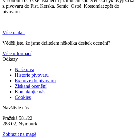
V sobotu 10.10. se uskuteční již tradiční společenská cyklovyjížďka
z pivovaru do Píst, Kerska, Semic, Ostré, Kostomlat zpět do
pivovaru.
Více o akci
Věděli jste, že jsme držitelem několika desítek ocenění?
Více informací
Odkazy
Naše piva
Historie pivovaru
Exkurze do pivovaru
Získaná ocenění
Kontaktujte nás
Cookies
Navštivte nás
Pražská 581/22
288 02, Nymburk
Zobrazit na mapě