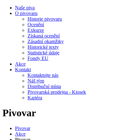
Naše piva
O pivovaru
Historie pivovaru
Ocenění
Exkurze
Získaná ocenění
Zásadní okamžiky
Historické texty
Statistické údaje
Fondy EU
Akce
Kontakt
Kontaktujte nás
Náš tým
Distribuční místa
Pivovarská prodejna - Kiosek
Kariéra
Pivovar
Pivovar
Akce
Pivovar