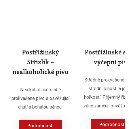
Postřižinský
Postřižinské sv
Střízlík –
výčepní piv
nealkoholické pivo
Středně prokvašené p
střední plností a je
Nealkoholické slabě
hořkostí. Příjemný říz 
prokvašené pivo s osvěžující
vůně zaručují osvěžujíc
chutí a bohatou pěnou.
Podrobnosti
Podrobnosti