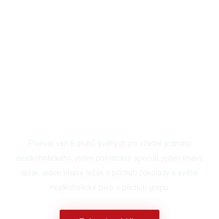
Naše pivní nabídka
Pivovar vaří 8 druhů světlých piv včetně jednoho
nealkoholického, jeden polotmavý speciál, jeden tmavý
ležák, jeden tmavý ležák s příchutí čokolády a světlé
nealkoholické pivo s příchutí grepu.