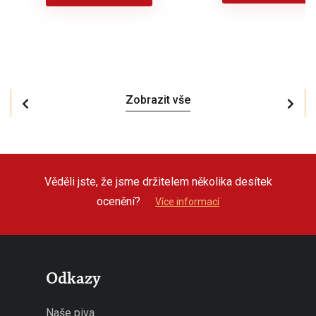
Zobrazit vše
Věděli jste, že jsme držitelem několika desítek
ocenění?
Více informací
Odkazy
Naše piva