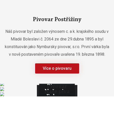
Pivovar Postřižiny
Náš pivovar byl založen výnosem c. a k. krajského soudu v
Mladé Boleslavi č. 2064 ze dne 29.dubna 1895 a byl
konstituován jako Nymbursky pivovar, s.r.o. První várka byla
v nově postaveném pivovaře uvařena 19. března 1898.
Více o pivovaru
Pivovar
Naše piva
Exkurze
Akce