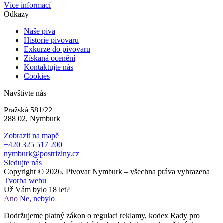
Více informací
Odkazy
Naše piva
Historie pivovaru
Exkurze do pivovaru
Získaná ocenění
Kontaktujte nás
Cookies
Navštivte nás
Pražská 581/22
288 02, Nymburk
Zobrazit na mapě
+420 325 517 200
nymburk@postriziny.cz
Sledujte nás
Copyright © 2026, Pivovar Nymburk – všechna práva vyhrazena
Tvorba webu
Už Vám bylo 18 let?
Ano
Ne, nebylo
Dodržujeme platný zákon o regulaci reklamy, kodex Rady pro