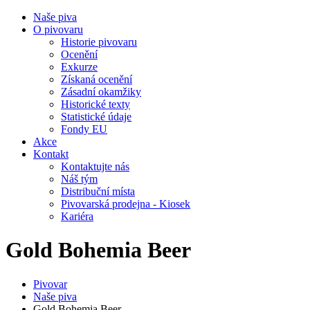
Naše piva
O pivovaru
Historie pivovaru
Ocenění
Exkurze
Získaná ocenění
Zásadní okamžiky
Historické texty
Statistické údaje
Fondy EU
Akce
Kontakt
Kontaktujte nás
Náš tým
Distribuční místa
Pivovarská prodejna - Kiosek
Kariéra
Gold Bohemia Beer
Pivovar
Naše piva
Gold Bohemia Beer