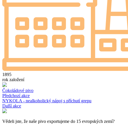
1895
rok založení
Čokoládové pivo
Předchozí akce
NYKOLA - nealkoholický nápoj s příchutí grepu
Další akce
Vědeli jste, že naše pivo exportujeme do 15 evropských zemí?